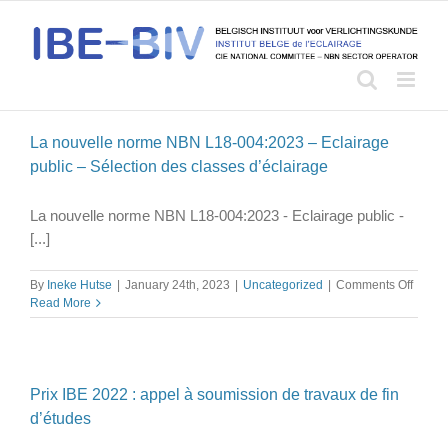
Skip
to
content
La nouvelle norme NBN L18-004:2023 – Eclairage
public – Sélection des classes d’éclairage
La nouvelle norme NBN L18-004:2023 - Eclairage public -
[...]
on
By
Ineke Hutse
|
January 24th, 2023
|
Uncategorized
|
Comments Off
La
Read More
nouvel
norme
NBN
L18-
004:2
Prix IBE 2022 : appel à soumission de travaux de fin
–
d’études
Eclair
public