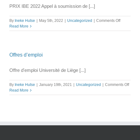
–
PRIX IBE 2022 Appel à soumission de [...]
Sélect
des
on
By
Ineke Hutse
|
May 5th, 2022
|
Uncategorized
|
Comments Off
classe
Prix
Read More
d’écla
IBE
2022
:
appel
à
Offres d’emploi
soumission
de
Offre d'emploi Université de Liège [...]
travaux
de
fin
on
By
Ineke Hutse
|
January 19th, 2021
|
Uncategorized
|
Comments Off
d’études
Offres
Read More
d’empl