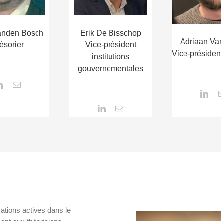
anden Bosch
Erik De Bisschop
Adriaan Van
ésorier
Vice-président
Vice-président
institutions
gouvernementales
ations actives dans le