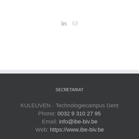
SECRETARIAT
KULEUVEN - Technologiecampus Gent
Phone:
0032 9 310 27 95
Email:
info@ibe-biv.be
Web:
https://www.ibe-biv.be