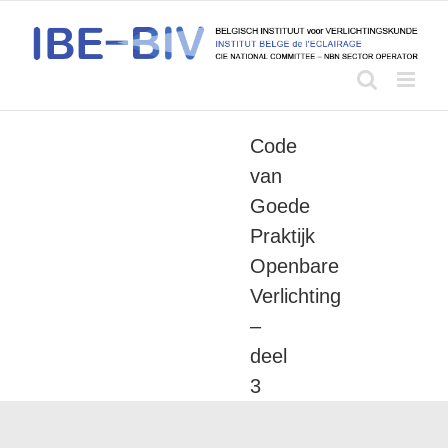
Skip
to
content
Code
van
Goede
Praktijk
Openbare
Verlichting
–
deel
3