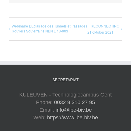
Webinaire L’Eclairage des Tunnels et Passages
RECONNECTING
Routiers Souterrains NBN L 18-003
21 oktober 2021
SECRETARIAT
KULEUVEN - Technologiecampus Gent
Phone:
0032 9 310 27 95
Email:
info@ibe-biv.be
Web:
https://www.ibe-biv.be